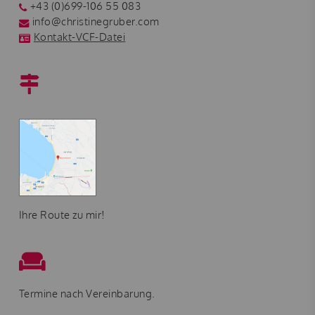
+43 (0)699-106 55 083
info@christinegruber.com
Kontakt-VCF-Datei
Ihre Route zu mir!
Termine nach Vereinbarung.