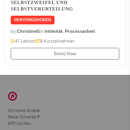
SELBSTZWEIFEL UND
SELBSTVERURTEILUNG
HERVORGEHOBEN
by
in
,
ChristineG
Intimität
Prozessarbeit
47 Lektion
0 Kursteilnehmer
Enroll Now
Christine Gruber
Neue Schanze 9
6911 Lochau