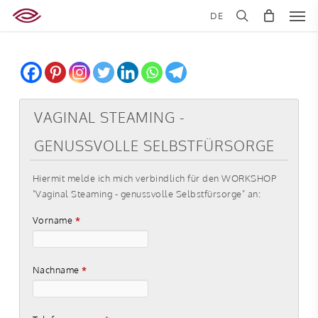
Skip
Men
DE
to
search
main
content
VAGINAL STEAMING -
GENUSSVOLLE SELBSTFÜRSORGE
Hiermit melde ich mich verbindlich für den WORKSHOP
"Vaginal Steaming - genussvolle Selbstfürsorge" an:
Vorname
*
Nachname
*