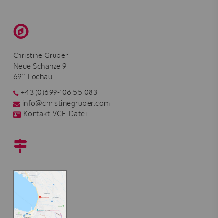
Christine Gruber
Neue Schanze 9
6911 Lochau
+43 (0)699-106 55 083
info@christinegruber.com
Kontakt-VCF-Datei