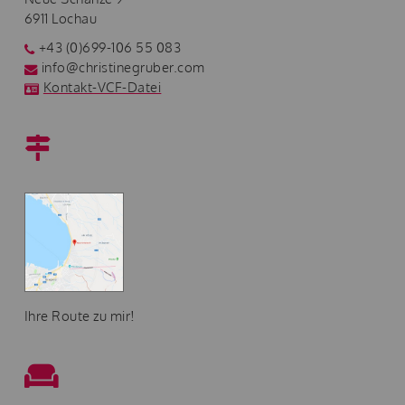
6911 Lochau
+43 (0)699-106 55 083
info@christinegruber.com
Kontakt-VCF-Datei
Ihre Route zu mir!