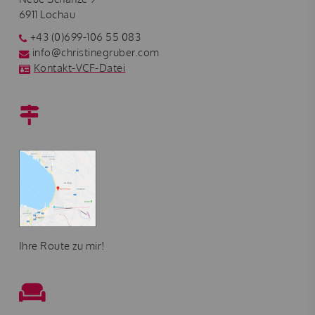
6911 Lochau
+43 (0)699-106 55 083
info@christinegruber.com
Kontakt-VCF-Datei
Ihre Route zu mir!