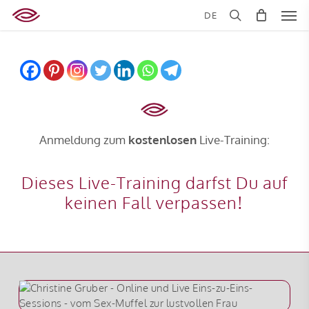
Skip
Men
DE
to
search
main
content
Anmeldung zum
kostenlosen
Live-Training:
Dieses Live-Training darfst Du auf
keinen Fall verpassen!