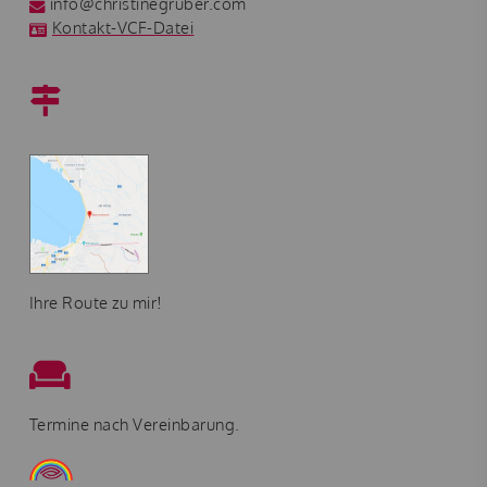
info@christinegruber.com
Kontakt-VCF-Datei
Ihre Route zu mir!
Termine nach Vereinbarung.