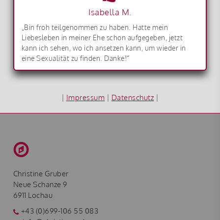
Isabella M.
„Bin froh teilgenommen zu haben. Hatte mein
Liebesleben in meiner Ehe schon aufgegeben, jetzt
kann ich sehen, wo ich ansetzen kann, um wieder in
eine Sexualität zu finden. Danke!“
|
Impressum
|
Datenschutz
|
Christine Gruber
Neue Schanze 9
6911 Lochau
+43 (0)699-106 55 083