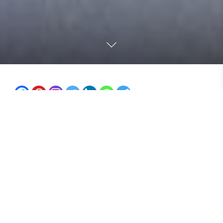
Beckenboden
Der Beckenboden ist unser Kraftzentrum.
Ein schwacher Beckenboden kann unsere Mitte und
unser Wohlbefinden stark schwächen. Wenn wir
keine Kraft in der Mitte haben, fehlt uns auch
Erdung, Zentrierung, Haltekraft und Ausrichtung.
Das Selbstvertrauen kann darunter leiden und wir