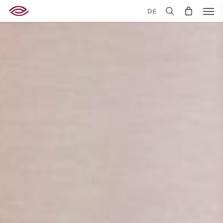
Skip
Men
DE
to
search
main
content