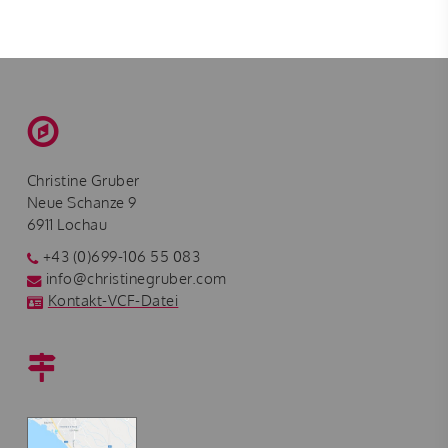
Christine Gruber
Neue Schanze 9
6911 Lochau
+43 (0)699-106 55 083
info@christinegruber.com
Kontakt-VCF-Datei