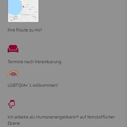
Ihre Route zu mir!
Termine nach Vereinbarung.
LGBTQIA+´s willkommen!
Ich arbeite als Humanenergetikerin* auf feinstofflicher
Ebene.