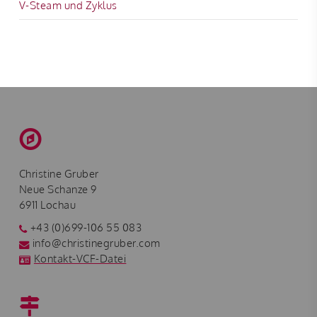
V-Steam und Zyklus
Christine Gruber
Neue Schanze 9
6911 Lochau
+43 (0)699-106 55 083
info@christinegruber.com
Kontakt-VCF-Datei