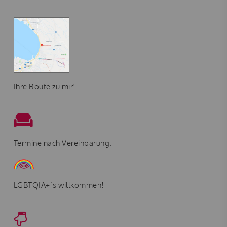
Ihre Route zu mir!
Termine nach Vereinbarung.
LGBTQIA+´s willkommen!