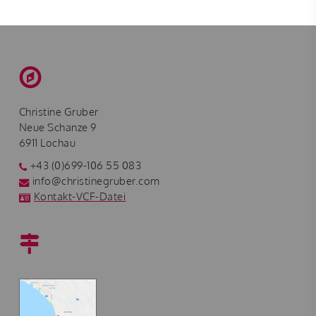
Christine Gruber
Neue Schanze 9
6911 Lochau
+43 (0)699-106 55 083
info@christinegruber.com
Kontakt-VCF-Datei