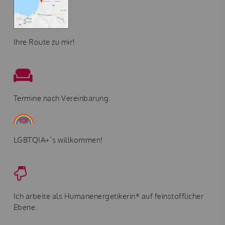
Ihre Route zu mir!
Termine nach Vereinbarung.
LGBTQIA+´s willkommen!
Ich arbeite als Humanenergetikerin* auf feinstofflicher
Ebene.