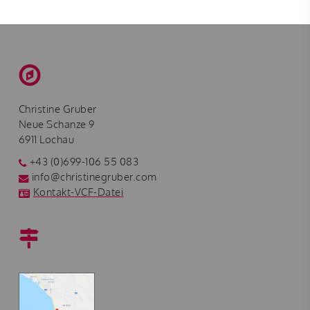
Christine Gruber
Neue Schanze 9
6911 Lochau
+43 (0)699-106 55 083
info@christinegruber.com
Kontakt-VCF-Datei