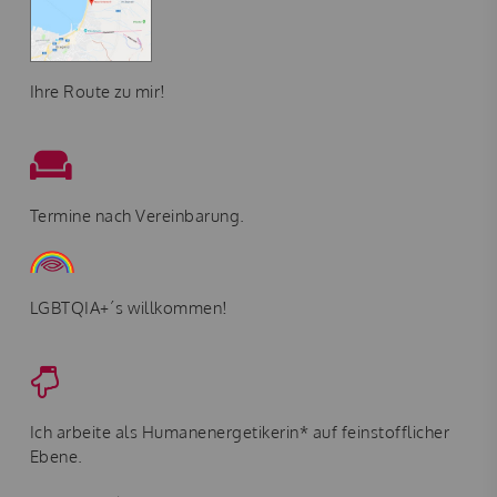
Ihre Route zu mir!
Termine nach Vereinbarung.
LGBTQIA+´s willkommen!
Ich arbeite als Humanenergetikerin* auf feinstofflicher
Ebene.